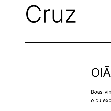
Cruz
OlÃ
Boas-vin
o ou exc